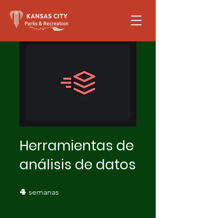
Please
note:
This
website
includes
an
accessibility
system.
Herramientas de
análisis de datos
4
4 semanas
semanas